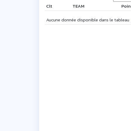
Clt
TEAM
Poin
Clt
TEAM
Poin
Aucune donnée disponible dans le tableau