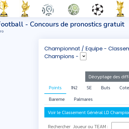
Football - Concours de pronostics gratuit
ro
Championnat / Equipe - Classe
Champions -
Décryptage des dif
Points
1N2
SE
Buts
Cote
Bareme
Palmares
Voir le Classement Général LD Champio
Rechercher Joueur ou TEAM :