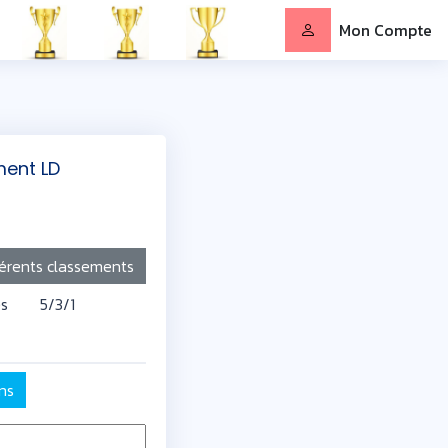
Mon Compte
ment LD
férents classements
s
5/3/1
ns