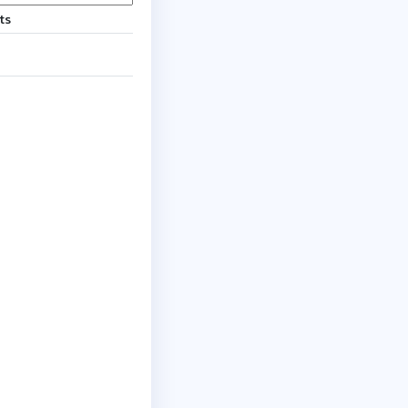
ts
ts