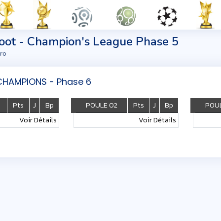
foot - Champion's League Phase 5
ro
CHAMPIONS - Phase 6
Pts
J
Bp
POULE 02
Pts
J
Bp
POU
Voir Détails
Voir Détails