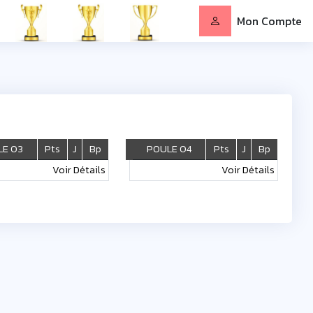
Mon Compte
LE 03
Pts
J
Bp
POULE 04
Pts
J
Bp
Voir Détails
Voir Détails