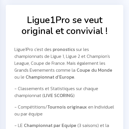
Ligue1Pro se veut
original et convivial !
Ligue1Pro c'est des
pronostics
sur les
championnats de Ligue 1, Ligue 2 et Champion's
League, Coupe de France. Mais également les
Grands Evenements comme la
Coupe du Monde
ou le
Championnat d'Europe
.
- Classements et Statistiques sur chaque
championnat (
LIVE SCORING
)
- Compétitions/
Tournois originaux
en Individuel
ou par équipe
- LE
Championnat par Equipe
(3 saisons) et la