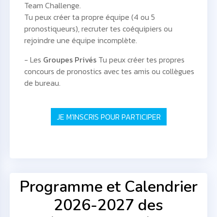
Team Challenge.
Tu peux créer ta propre équipe (4 ou 5
pronostiqueurs), recruter tes coéquipiers ou
rejoindre une équipe incomplète.
- Les
Groupes Privés
Tu peux créer tes propres
concours de pronostics avec tes amis ou collègues
de bureau.
JE M'INSCRIS POUR PARTICIPER
Programme et Calendrier
2026-2027 des