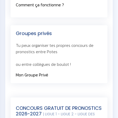
Comment ça fonctionne ?
Groupes privés
Tu peux organiser tes propres concours de
pronostics entre Potes
ou entre collègues de boulot !
Mon Groupe Privé
CONCOURS GRATUIT DE PRONOSTICS
2026-2027
| LIGUE 1 - LIGUE 2 - LIGUE DES