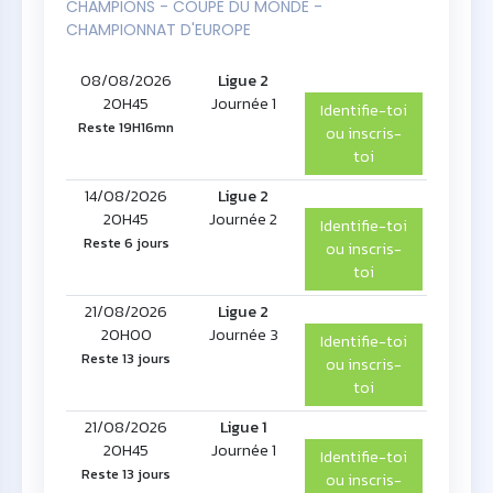
CHAMPIONS - COUPE DU MONDE -
CHAMPIONNAT D'EUROPE
08/08/2026
Ligue 2
20H45
Journée 1
Identifie-toi
Reste 19H16mn
ou inscris-
toi
14/08/2026
Ligue 2
20H45
Journée 2
Identifie-toi
Reste 6 jours
ou inscris-
toi
21/08/2026
Ligue 2
20H00
Journée 3
Identifie-toi
Reste 13 jours
ou inscris-
toi
21/08/2026
Ligue 1
20H45
Journée 1
Identifie-toi
Reste 13 jours
ou inscris-