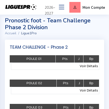
2026-
Mon Compte
2027
Pronostic foot - Team Challenge
Phase 2 Division
Accueil
Ligue1Pro
TEAM CHALLENGE - Phase 2
POULE 01
Pts
J
Bp
Voir Détails
POULE 02
Pts
J
Bp
Voir Détails
POULE 03
Pts
J
Bp