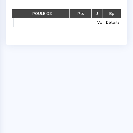
POULE 08
Pts
J
Bp
Voir Détails