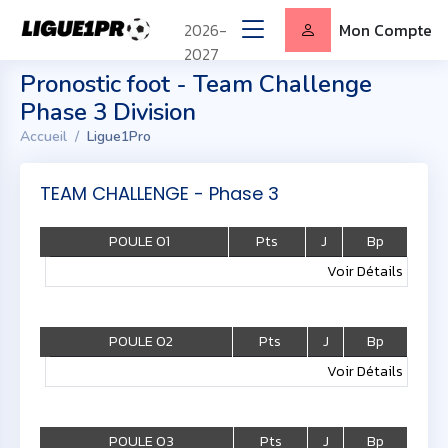
2026-
Mon Compte
2027
Pronostic foot - Team Challenge
Phase 3 Division
Accueil
Ligue1Pro
TEAM CHALLENGE - Phase 3
POULE 01
Pts
J
Bp
Voir Détails
POULE 02
Pts
J
Bp
Voir Détails
POULE 03
Pts
J
Bp