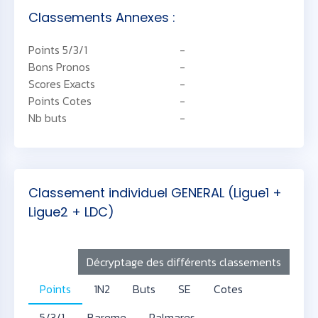
Classements Annexes :
Points 5/3/1
-
Bons Pronos
-
Scores Exacts
-
Points Cotes
-
Nb buts
-
Classement individuel GENERAL (Ligue1 +
Ligue2 + LDC)
Décryptage des différents classements
Points
1N2
Buts
SE
Cotes
5/3/1
Bareme
Palmares